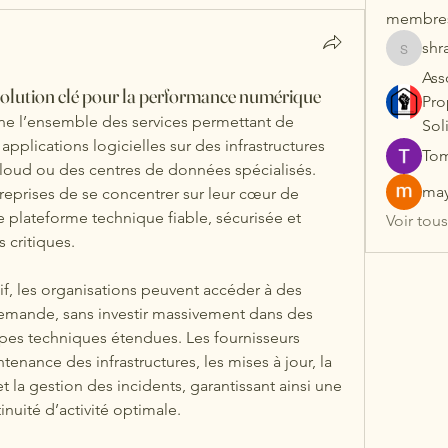
membre
shr
shradd
Ass
solution clé pour la performance numérique
Pro
ne l’ensemble des services permettant de 
Sol
pplications logicielles sur des infrastructures 
Tom
cloud ou des centres de données spécialisés. 
may
eprises de se concentrer sur leur cœur de 
 plateforme technique fiable, sécurisée et 
Voir tou
 critiques.
f, les organisations peuvent accéder à des 
demande, sans investir massivement dans des 
pes techniques étendues. Les fournisseurs 
nance des infrastructures, les mises à jour, la 
 la gestion des incidents, garantissant ainsi une 
inuité d’activité optimale.