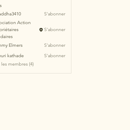
s
addha3410
S'abonner
ha3410
ociation Action
priétaires
S'abonner
idaires
my Elmers
S'abonner
uri kathade
S'abonner
s les membres (4)