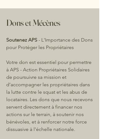
Dons et Mécènes
Soutenez APS
- L'Importance des Dons
pour Protéger les Propriétaires
Votre don est essentiel pour permettre
à APS - Action Propriétaires Solidaires
de poursuivre sa mission et
d’accompagner les propriétaires dans
la lutte contre le squat et les abus de
locataires. Les dons que nous recevons
servent directement à financer nos
actions sur le terrain, à soutenir nos
bénévoles, et à renforcer notre force
dissuasive à l’échelle nationale.